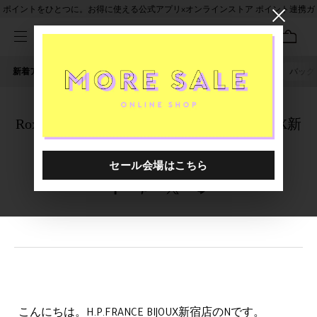
ポイントをひとつに。お得に使える公式アプリ×オンラインストア ポイント連携ガ
イド
新着アイテム
人気ワード
セール
40th限定
バッグ
irodori
Roxanne First期間限定ご紹介中！【BIJOUX新
宿】
こんにちは。H.P.FRANCE BIJOUX新宿店のNです。