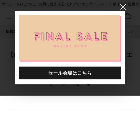
ポイントをひとつに。お得に使える公式アプリ×オンラインストア ポイント連携ガ
イド
新着アイテム
人気ワード
セール
40th限定
ピアス
バッグ
【BIJOUX新宿店】6月を彩る、パールジュエ
リー Vol.1