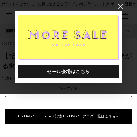
ポイントをひとつに。お得に使える公式アプリ×オンラインストア ポイント連携ガ
イド
新着アイテム
人気ワード
セール
40th限定
ピアス
バッグ
2021.11.09
【記憶】Episode.04 クリエイションで繋が
る関係
記憶 H.P.FRANCE
Faliero Sarti
Jamin Puech
ohta
シェアする
H.P.FRANCE Boutique / 記憶 H.P.FRANCE ブログ一覧はこちらへ