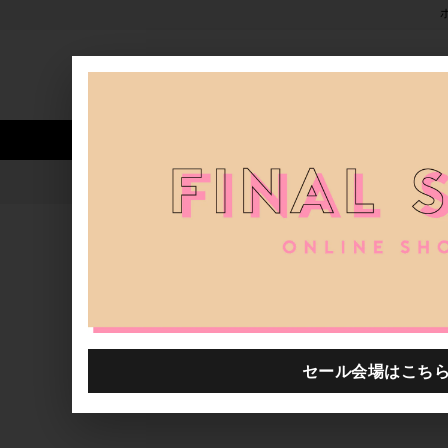
新着アイテム
商品カテゴリ
ストア
人気ワード
セール
40th限定
Fisherman D-due FALL WINTE
H.P.FRANCE公式サイト
ブログ一覧
2022.09.12
Fisherman D-due FALL WINTER 2022 "X
D-due H.P.FRANCE
D-due