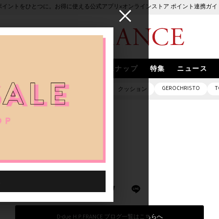
ポイントをひとつに。お得に使える公式アプリ×オンラインストア ポイント連携ガイ
ブランド
取扱いブランド
スナップ
特集
ニュース
GEROCHRISTO
T
ピアス
バッグ
ネックレス
クッション
R 2022 "XURELO"
URELO"
D-due H.P.FRANCE ブログ一覧はこちらへ