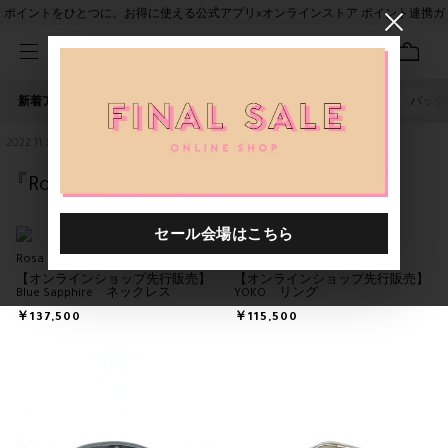
ポイントをひとつに。お得に使える公式アプリ×オンラインストア ポイント連携ガ
イド
新着アイテム
人気ワード
セール
40th限定
ピアス
バッグ
2022.11.30
『Rosa Maria』第二弾のお披露目
Rosa Maria
Rosa Maria
【オンラインショップ先行販売】
【オンラインショップ先行販売】
Blue Sapphire ネックレス
YOKO リング
￥137,500
￥115,500