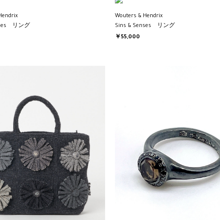
Hendrix
Wouters & Hendrix
enses リング
Sins & Senses リング
￥55,000