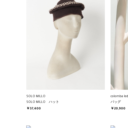
SOLO MILLO
colomba led
SOLO MILLO ハット
バッグ
￥37,400
￥20,900