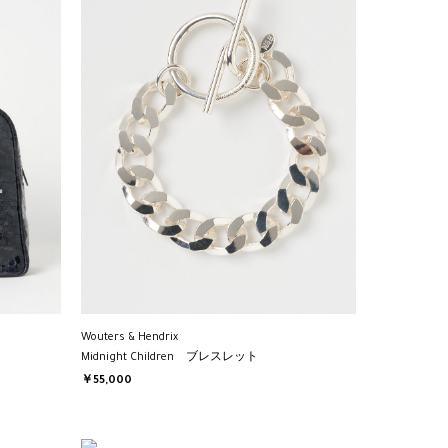
Wouters & Hendrix
Midnight Children ブレスレット
￥55,000