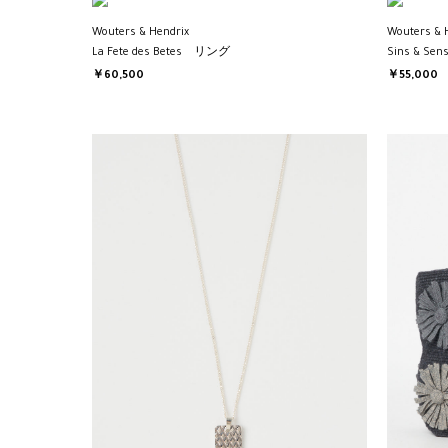
Wouters & Hendrix
Wouters & 
La Fete des Betes リング
Sins & S
￥60,500
￥55,000