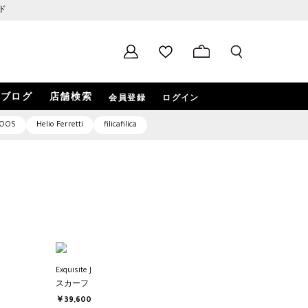
ド
ブログ
店舗検索
会員登録
ログイン
OOS
Helio Ferretti
filicafilica
Exquisite J
スカーフ
￥39,600