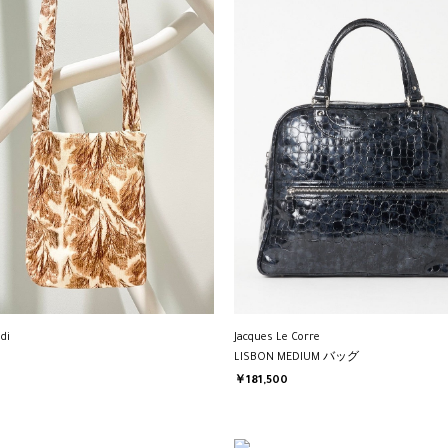
di
Jacques Le Corre
LISBON MEDIUM バッグ
￥181,500