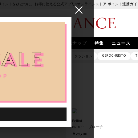
ポイントをひとつに。お得に使える公式アプリ×オンラインストア ポイント連携ガイ
ブランド
取扱いブランド
スナップ
特集
ニュース
GEROCHRISTO
T
ピアス
バッグ
ネックレス
クッション
Pellini
BRULEE ブローチ
￥29,700