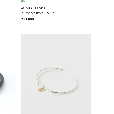
Wouters & Hendrix
La Fete des Betes リング
￥33,000