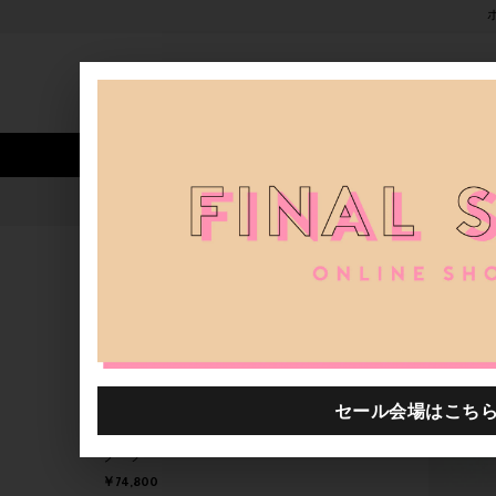
新着アイテム
商品カテゴリ
ストア
人気ワード
セール
40th限定
お洒落は足元から
H.P.FRANCE公式サイト
ブログ一覧
2022.12.14
お洒落は足元から
Collection Privee?
ブーツ
￥74,800