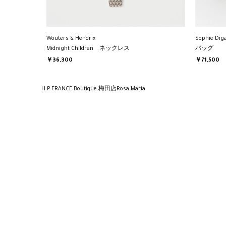
Wouters & Hendrix
Sophie Dig
Midnight Children ネックレス
バッグ
￥36,300
￥71,500
H.P.FRANCE Boutique 梅田店
Rosa Maria