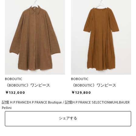
BOBOUTIC
BOBOUTIC
《BOBOUTIC》ワンピース
《BOBOUTIC》ワンピース
￥132,000
￥129,800
記憶 H.P.FRANCE
H.P.FRANCE Boutique / 記憶H.P.FRANCE SELECTION
MUHLBAUER
Pellini
シェアする