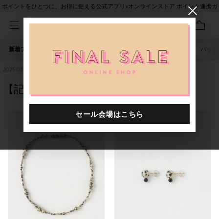
ポイントをひとつに。お得に使える公式アプリ×オンラインストア ポイント連携ガ
イド
新着アイテム
人気ワード
セール
40th限定
ピアス
バッグ
2025.03.17
【記憶】BOBOUTIC #48 IDEOGRAPHY