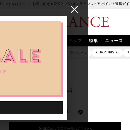
ポイントをひとつに。お得に使える公式アプリ×オンラインストア ポイント連携ガイ
ブランド
取扱いブランド
スナップ
特集
ニュース
GEROCHRISTO
T
ピアス
バッグ
ネックレス
クッション
めぐる旅 -Déclic 有楽町店
旅 -Déclic 有楽町店
DéclicDéclic ブログ一覧はこちらへ