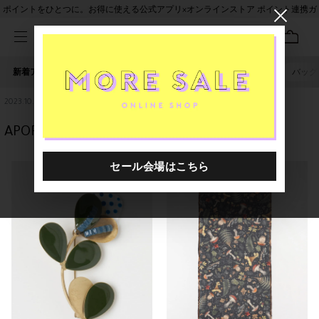
ポイントをひとつに。お得に使える公式アプリ×オンラインストア ポイント連携ガ
イド
新着アイテム
人気ワード
セール
40th限定
ピアス
バッグ
2023.10.06
APOROSIO&CO 新作の仲間たち