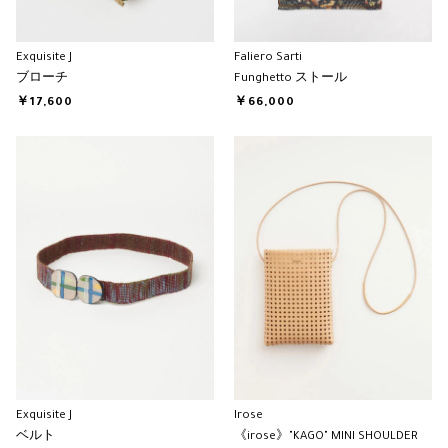
Exquisite J
Faliero Sarti
ブローチ
Funghetto ストール
￥17,600
￥66,000
Exquisite J
Irose
ベルト
《irose》"KAGO" MINI SHOULDER