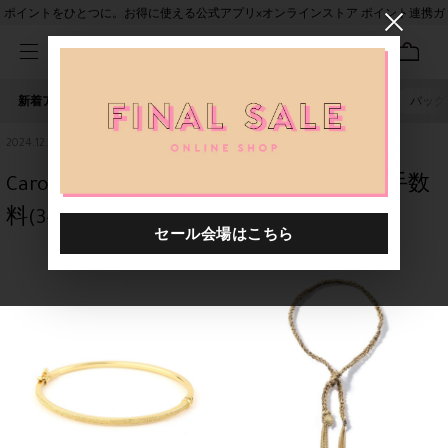
ポイントをひとつに。お得に使える公式アプリ×オンラインストア ポイント連携ガ
イド
新着アイテム
人気ワード
セール
40th限定
ピアス
バッグ
2024.12.01
Carolina Bucci の至極の逸品／分割払い手数
料(3~10回)無料キャンペーン