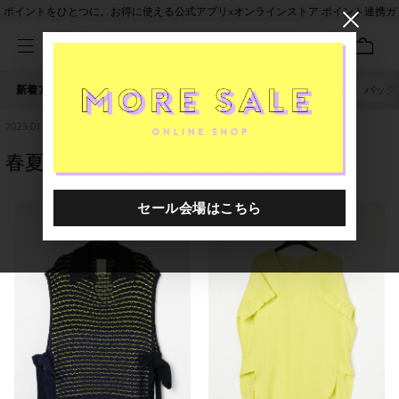
ポイントをひとつに。お得に使える公式アプリ×オンラインストア ポイント連携ガ
イド
新着アイテム
人気ワード
セール
40th限定
バッグ
irodori
2023.01.08
春夏ニットベストがベスト