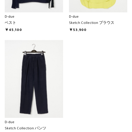
D-due
D-due
ベスト
Sketch Collection ブラウス
￥45,100
￥53,900
D-due
Sketch Collection パンツ