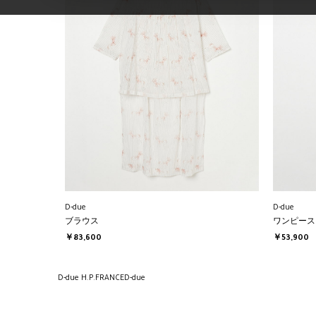
D-due
D-due
ブラウス
ワンピース
￥83,600
￥53,900
D-due H.P.FRANCE
D-due