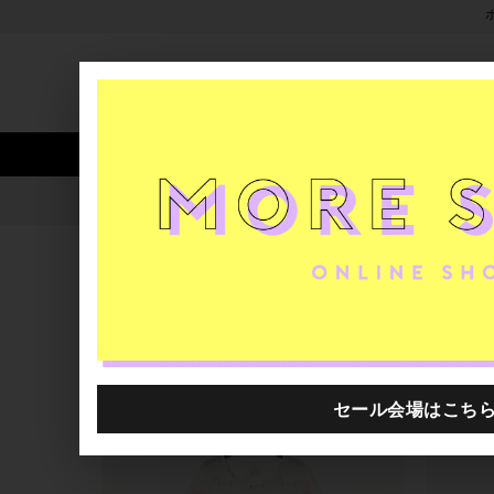
新着アイテム
商品カテゴリ
ストア
人気ワード
セール
40th限定
D-dueの新作コーディネート
H.P.FRANCE公式サイト
ブログ一覧
2023.02.04
D-dueの新作コーディネート