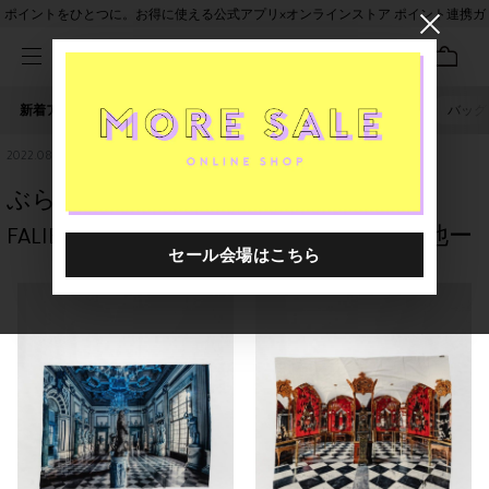
ポイントをひとつに。お得に使える公式アプリ×オンラインストア ポイント連携ガ
イド
新着アイテム
人気ワード
セール
40th限定
ピアス
バッグ
2022.08.18
ぶらり美術館巡り☆二子玉川だよりー
FALIERO SARTI (ファリエロ・サルティ)他ー