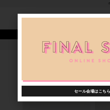
新着アイテム
商品カテゴリ
ストア
人気ワード
セール
40th限定
新作☆Daniela De Mar
H.P.FRANCE公式サイト
ブログ一覧
2022.08.27
新作☆Daniela De Marchi(ダ