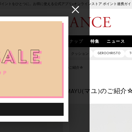
ポイントをひとつに。お得に使える公式アプリ×オンラインストア ポイント連携ガイ
ブランド
取扱いブランド
スナップ
特集
ニュース
GEROCHRISTO
T
ピアス
バッグ
ネックレス
クッション
chi(ダニエラ・デ・マルキ)＆期間限定MAYU(マユ)のご紹介☆
ニエラ・デ・マルキ)＆期間限定MAYU(マユ)のご紹介