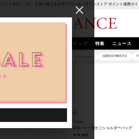
ポイントをひとつに。お得に使える公式アプリ×オンラインストア ポイント連携ガイ
ブランド
取扱いブランド
スナップ
特集
ニュース
GEROCHRISTO
T
ピアス
バッグ
ネックレス
クッション
RANCE名古屋店
古屋店
ebagos
紅藤バケツ型かごショルダーバッグ
￥79,200