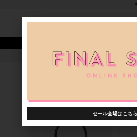
新着アイテム
商品カテゴリ
ストア
人気ワード
セール
40th限定
【eb.a.gos】フェア｜H.P.F
H.P.FRANCE公式サイト
ブログ一覧
2023.07.31
【eb.a.gos】フェア｜H.P.FRANCE名