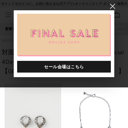
ポイントをひとつに。お得に使える公式アプリ×オンラインストア ポイント連携ガ
イド
新着アイテム
人気ワード
セール
40th限定
ピアス
バッグ
2023.01.10
対面形式にて12日（木）～TamagawaSpecial
4Days！ ☆二子玉川 13日（金）～新作
【GEM KINGDOM（ジェム・キングダム）】