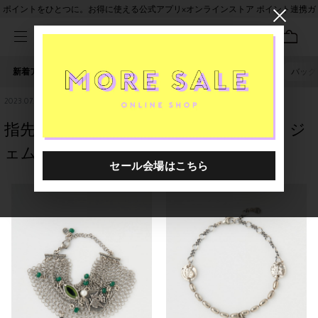
ポイントをひとつに。お得に使える公式アプリ×オンラインストア ポイント連携ガ
イド
新着アイテム
人気ワード
セール
40th限定
ピアス
バッグ
2023.07.20
指先の感覚☆二子玉川【GEM KINGDOM ジ
ェム・キングダム】