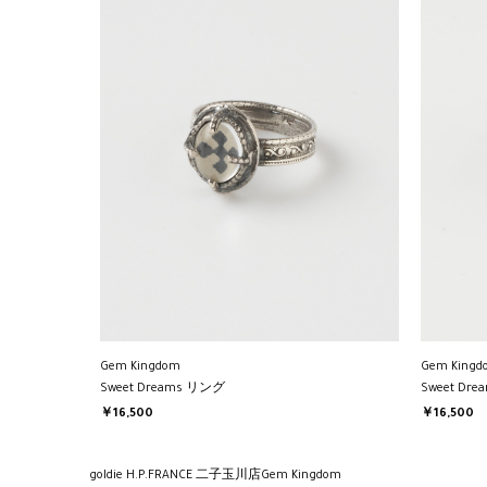
Gem Kingdom
Gem Kingd
Sweet Dreams リング
Sweet Dr
￥16,500
￥16,500
goldie H.P.FRANCE 二子玉川店
Gem Kingdom