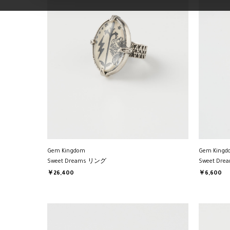
Gem Kingdom
Gem Kingd
Sweet Dreams リング
Sweet Dr
￥26,400
￥6,600