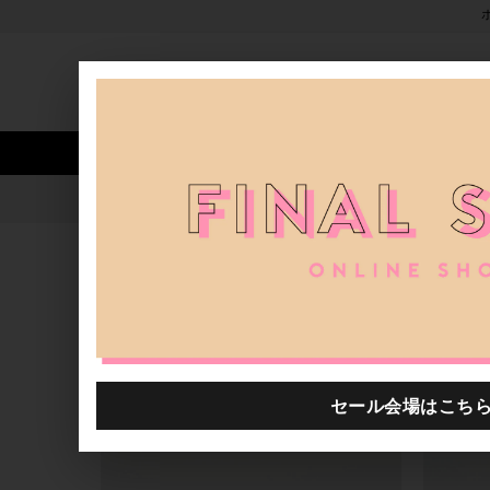
新着アイテム
商品カテゴリ
ストア
人気ワード
セール
40th限定
お手元コーデ特集☆二子玉川 G
H.P.FRANCE公式サイト
ブログ一覧
2024.01.25
お手元コーデ特集☆二子玉川 GEM 