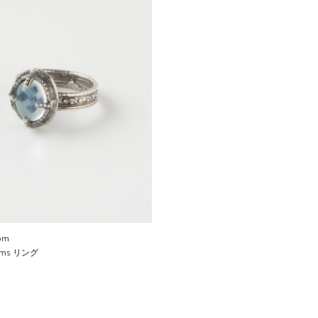
om
eams リング