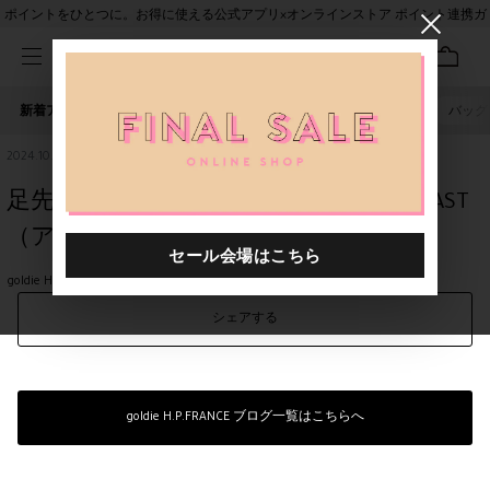
ポイントをひとつに。お得に使える公式アプリ×オンラインストア ポイント連携ガ
イド
新着アイテム
人気ワード
セール
40th限定
ピアス
バッグ
2024.10.03
足先の感覚を大切に☆二子玉川【ANTIPAST
（アンティパスト）】
goldie H.P.FRANCE 二子玉川店
シェアする
goldie H.P.FRANCE ブログ一覧はこちらへ