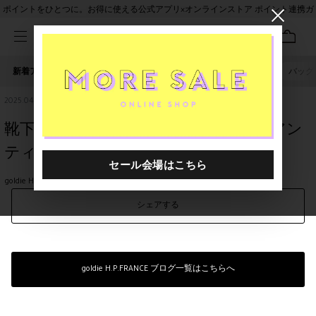
ポイントをひとつに。お得に使える公式アプリ×オンラインストア ポイント連携ガ
イド
新着アイテム
人気ワード
セール
40th限定
バッグ
irodori
2025.04.05
靴下の穴☆二子玉川店 【ANTIPAST（アン
ティパスト）】
goldie H.P.FRANCE 二子玉川店
ANTIPAST
シェアする
goldie H.P.FRANCE ブログ一覧はこちらへ