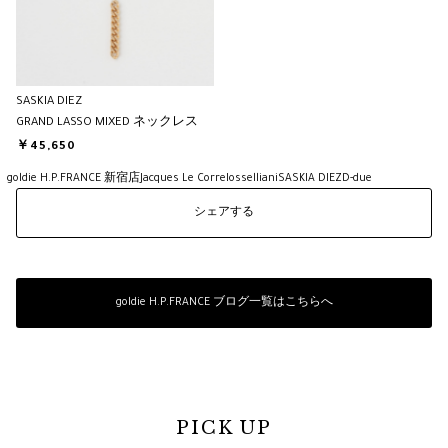
SASKIA DIEZ
GRAND LASSO MIXED ネックレス
￥45,650
goldie H.P.FRANCE 新宿店
Jacques Le Corre
Iosselliani
SASKIA DIEZ
D-due
シェアする
goldie H.P.FRANCE ブログ一覧はこちらへ
PICK UP