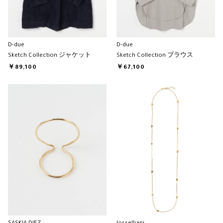
D-due
D-due
Sketch Collection ジャケット
Sketch Collection ブラウス
￥89,100
￥67,100