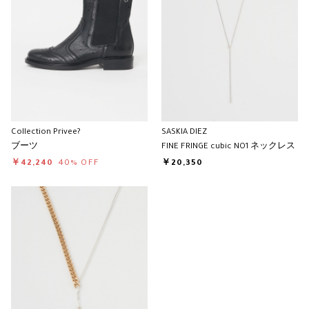
Collection Privee?
SASKIA DIEZ
ブーツ
FINE FRINGE cubic NO1 ネックレス
￥42,240
40% OFF
￥20,350