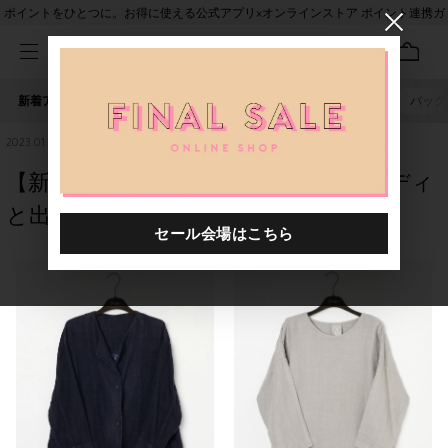
ポイントをひとつに。お得に使える公式アプリ×オンラインストア ポイント連携ガ
イド
新着アイテム
人気ワード
セール
40th限定
ピアス
バッグ
2023.01.18
【新宿店】シスターフッドー素敵なバディ
と出会うー