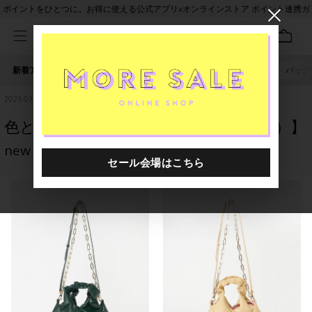
ポイントをひとつに。お得に使える公式アプリ×オンラインストア ポイント連携ガ
イド
新着アイテム
人気ワード
セール
40th限定
ピアス
バッグ
2023.03.04
色とテクスチャで遊べ！【RECO（レコ）】
new brand！