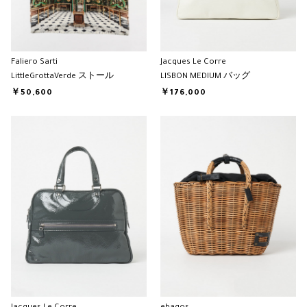
Faliero Sarti
Jacques Le Corre
LittleGrottaVerde ストール
LISBON MEDIUM バッグ
￥50,600
￥176,000