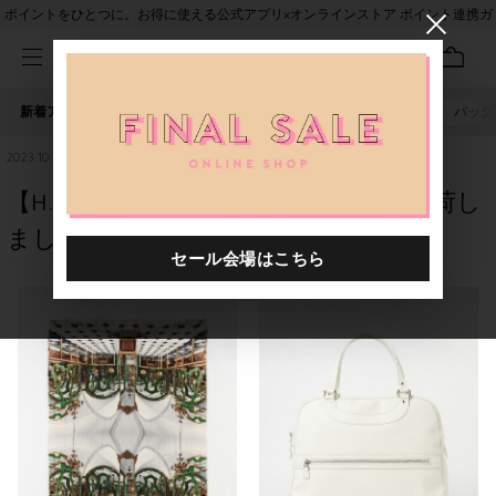
ポイントをひとつに。お得に使える公式アプリ×オンラインストア ポイント連携ガ
イド
新着アイテム
人気ワード
セール
40th限定
ピアス
バッグ
2023.10.30
【H.P.FRANCE 福岡店】Faliero Sarti が入荷し
ました♪