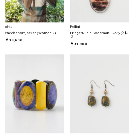
ohta
Pellini
check short jacket (Women 2)
Fringe/Nuala Goodman ネックレ
ス
￥39,600
￥31,900