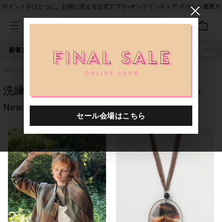
ポイントをひとつに。お得に使える公式アプリ×オンラインストア ポイント連携ガ
イド
新着アイテム
人気ワード
セール
40th限定
ピアス
バッグ
2023.02.14
洗練と、可愛いあの子の存在感🐇🎀ohta
New Collection🍇