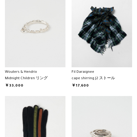
Wouters & Hendrix
Fil Daraignee
Midnight Children リング
cape shirring J2 ストール
￥33,000
￥17,600