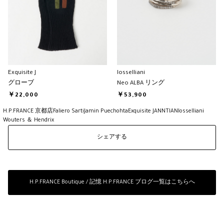
Exquisite J
Iosselliani
グローブ
Neo ALBA リング
￥22,000
￥53,900
H.P.FRANCE 京都店
Faliero Sarti
Jamin Puech
ohta
Exquisite J
ANNTIAN
Iosselliani
Wouters ＆ Hendrix
シェアする
H.P.FRANCE Boutique / 記憶 H.P.FRANCE ブログ一覧はこちらへ