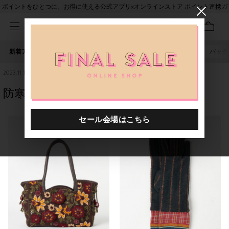
ポイントをひとつに。お得に使える公式アプリ×オンラインストア ポイント連携ガ
イド
新着アイテム
人気ワード
セール
40th限定
ピアス
バッグ
2023.11.13
防寒対策でもおしゃれを忘れずに🧣🌬