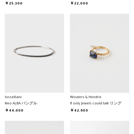
￥25,300
￥22,000
Iosselliani
Wouters & Hendrix
Neo ALBA バングル
If only Jewels could talk リング
￥44,000
￥42,900