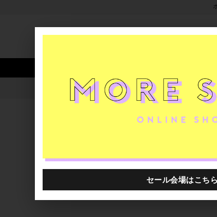
新着アイテム
商品カテゴリ
ストア
人気ワード
セール
40th限
INOYA MAKIKO展❣️残り3
H.P.FRANCE公式サイト
ブログ一覧
2023.11.18
INOYA MAKIKO展❣️残り3日となりま
H.P.FRANCE Boutique 西宮店