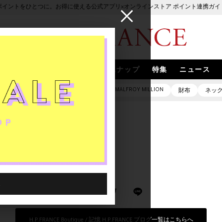
ポイントをひとつに。お得に使える公式アプリ×オンラインストア ポイント連携ガイ
ブランド
取扱いブランド
スナップ
特集
ニュース
irodori
MALFROY MILLION
定
バッグ
ピアス
財布
ネッ
日となりました。
した。
H.P.FRANCE Boutique / 記憶 H.P.FRANCE ブログ一覧はこちらへ