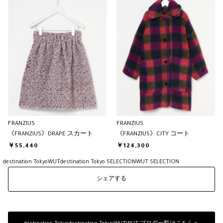
FRANZIUS
FRANZIUS
《FRANZIUS》DRAPE スカート
《FRANZIUS》CITY コート
￥55,440
￥124,300
destination Tokyo
WUT
destination Tokyo SELECTION
WUT SELECTION
シェアする