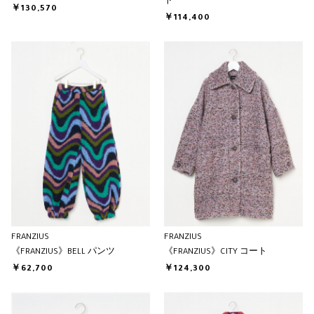
ト
￥130,570
￥114,400
FRANZIUS
FRANZIUS
《FRANZIUS》BELL パンツ
《FRANZIUS》CITY コート
￥62,700
￥124,300