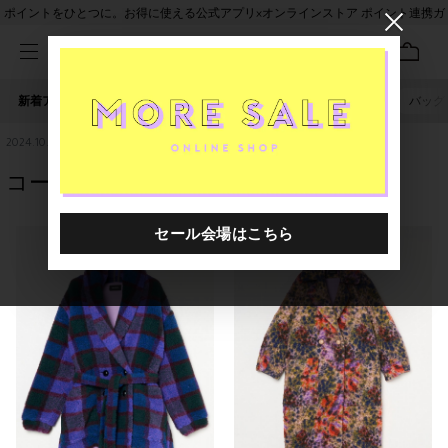
ポイントをひとつに。お得に使える公式アプリ×オンラインストア ポイント連携ガ
イド
新着アイテム
人気ワード
セール
40th限定
バッグ
irodori
2024.10.16
コートと言えば！【FRANZIUS】