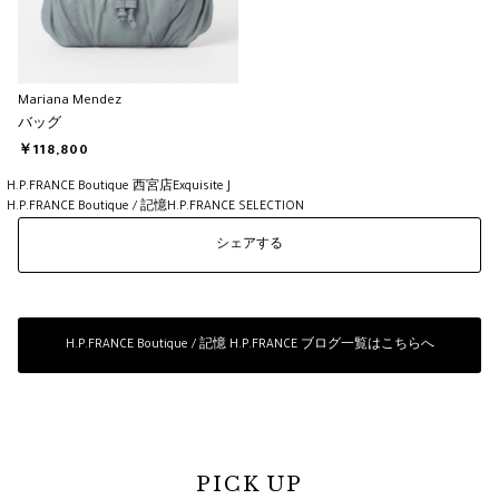
Mariana Mendez
バッグ
￥118,800
H.P.FRANCE Boutique 西宮店
Exquisite J
H.P.FRANCE Boutique / 記憶H.P.FRANCE SELECTION
シェアする
H.P.FRANCE Boutique / 記憶 H.P.FRANCE ブログ一覧はこちらへ
PICK UP