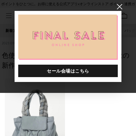
ポイントをひとつに。お得に使える公式アプリ×オンラインストア ポイント連携ガ
イド
新着アイテム
人気ワード
セール
40th限定
ピアス
バッグ
2023.09.10
色使いが楽しい Exquisite J のアートな秋の
新作