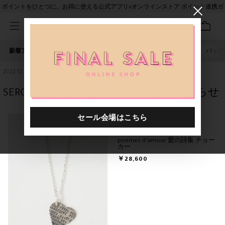
ポイントをひとつに。お得に使える公式アプリ×オンラインストア ポイント連携ガ
イド
新着アイテム
人気ワード
セール
40th限定
ピアス
バッグ
2022.12.13
SERGE THORAVALより、愛の詩集とお知らせ
Serge Thoraval
poemes d'amour 愛の詩集 チョー
カー
￥28,600