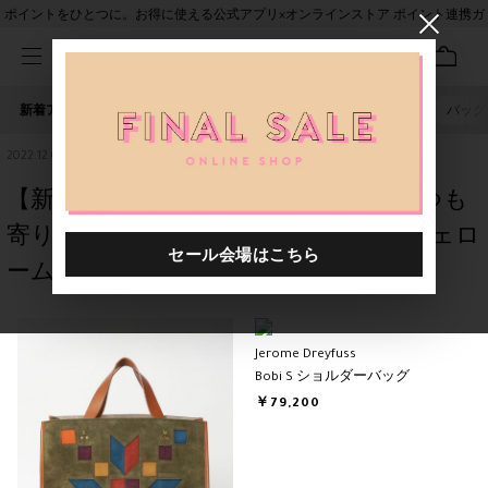
ポイントをひとつに。お得に使える公式アプリ×オンラインストア ポイント連携ガ
イド
新着アイテム
人気ワード
セール
40th限定
ピアス
バッグ
2022.12.07
【新宿店】-LEON-大切な彼のそばにいつも
寄り添うように 【JEROME DREYFUSS(ジェロ
ーム・ドレフュス)】
Jerome Dreyfuss
Bobi S ショルダーバッグ
￥79,200