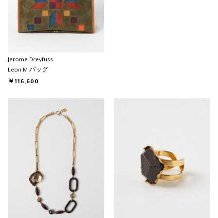
Jerome Dreyfuss
Leon M バッグ
￥116,600