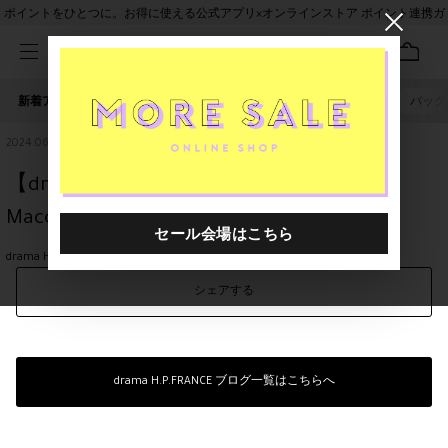
ポイントをひとつに。お得に使える公式アプリ×オンラインストア ポイント連携ガ
イド
新着アイテム
人気ワード
セール
40th限定
ピアス
バッグ
2024.06.07
【drama横浜】ガラスジュエリーLuce
Macchia POP UP
drama H.P.FRANCE 横浜店
LUCE MACCHIA
シェアする
drama H.P.FRANCE ブログ一覧はこちらへ