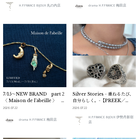
H.P.FRANCE BIJOUX 丸の内店
drama H.P.FRANCE 梅田店
7/15～NEW BRAND part２
Silver Stories - 重ねるたび、
〈 Maison de l’abeille 〉
自分らしく。-【PREEK／
【drama梅田店】
GEROCHRISTO編】
2026.07.22
2026.07.22
H.P.FRANCE BIJOUX 伊勢丹新宿
drama H.P.FRANCE 梅田店
店