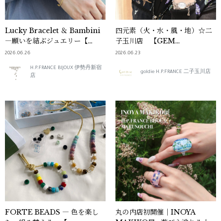
Lucky Bracelet ＆ Bambini
四元素（火・水・風・地）☆二
―願いを結ぶジュエリー【
子玉川店 【GEM
CAROLINA BUCCI Jewelry
KINGDOM（ジェム・キング
2026.06.26
2026.06.23
Fair Vol.2】
ダム）】他
H.P.FRANCE BIJOUX 伊勢丹新宿
goldie H.P.FRANCE 二子玉川店
店
FORTE BEADS ― 色を楽し
丸の内店初開催｜INOYA