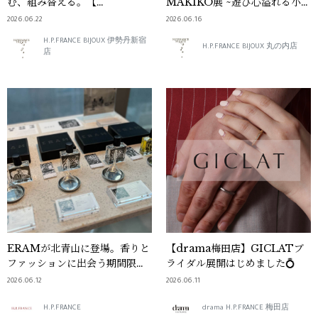
む、組み替える。【
MAKIKO展 ~遊び心溢れる小さ
CAROLINA BUCCI Jewelry
なガラスの世界~
2026.06.22
2026.06.16
Fair Vol.1】
H.P.FRANCE BIJOUX 伊勢丹新宿
H.P.FRANCE BIJOUX 丸の内店
店
ERAMが北青山に登場。香りと
【drama梅田店】GICLATブ
ファッションに出会う期間限定
ライダル展開はじめました💍
ストア
2026.06.12
2026.06.11
H.P.FRANCE
drama H.P.FRANCE 梅田店