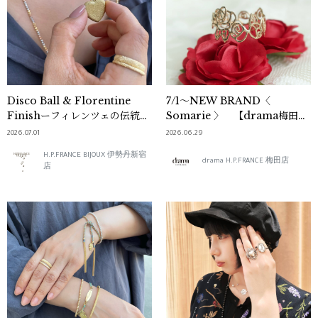
Disco Ball & Florentine
7/1～NEW BRAND〈
Finishーフィレンツェの伝統が
Somarie 〉 【drama梅田
息づく輝き【 CAROLINA
店】
2026.07.01
2026.06.29
BUCCI Jewelry Fair Vol.3】
H.P.FRANCE BIJOUX 伊勢丹新宿
drama H.P.FRANCE 梅田店
店