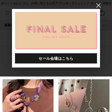
ポイントをひとつに。お得に使える公式アプリ×オンラインストア ポイント連携ガ
イド
新着アイテム
人気ワード
セール
40th限定
ピアス
バッグ
ブログ一覧
絞り込み