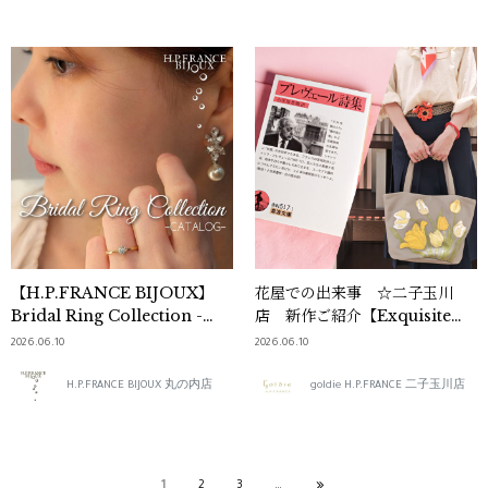
【H.P.FRANCE BIJOUX】
花屋での出来事 ☆二子玉川
Bridal Ring Collection -
店 新作ご紹介【Exquisite
CATALOG-
J（エクスクィジット・ジェ
2026.06.10
2026.06.10
ー）】
H.P.FRANCE BIJOUX 丸の内店
goldie H.P.FRANCE 二子玉川店
1
2
3
…