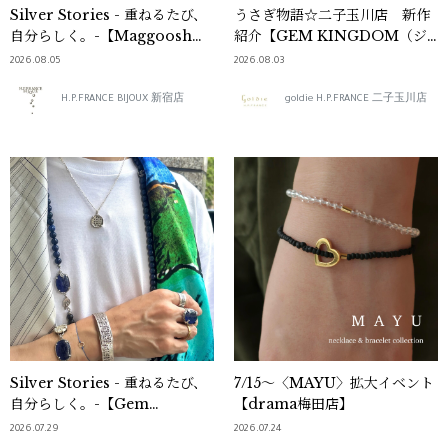
Silver Stories - 重ねるたび、
うさぎ物語☆二子玉川店 新作
自分らしく。-【Maggoosh／
紹介【GEM KINGDOM（ジ
MISSOMA編】
ェム・キングダム）】
2026.08.05
2026.08.03
H.P.FRANCE BIJOUX 新宿店
goldie H.P.FRANCE 二子玉川店
Silver Stories - 重ねるたび、
7/15～〈MAYU〉拡大イベント
自分らしく。-【Gem
【drama梅田店】
Kingdom／Serge Thoraval
2026.07.29
2026.07.24
編】