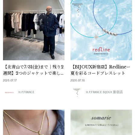
【北青山で7/31(金)まで｜残り2
【BIJOUX新宿店】Redlineー
週間】2つのジャケットで楽し
夏を彩るコードブレスレット
む「FULLCOUNT ×
2026.07.17
2026.07.16
FUMITO GANRYU」
H.P.FRANCE
H.P.FRANCE BIJOUX 新宿店