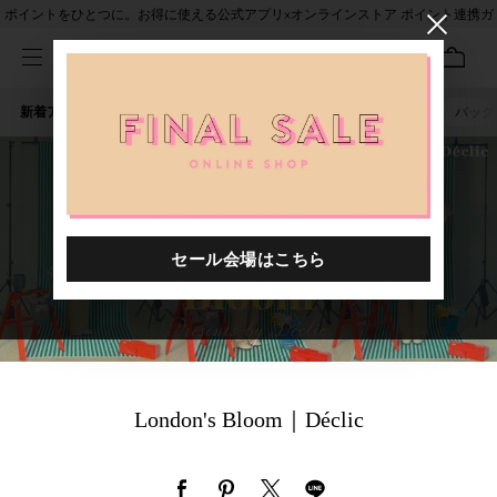
ポイントをひとつに。お得に使える公式アプリ×オンラインストア ポイント連携ガ
イド
新着アイテム
人気ワード
セール
40th限定
ピアス
バッグ
London's Bloom｜Déclic