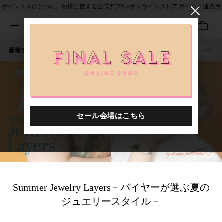
ポイントをひとつに。お得に使える公式アプリ×オンラインストア ポイント連携ガ
イド
新着アイテム
人気ワード
セール
40th限定
ピアス
バッグ
Summer Jewelry Layers－バイヤーが選ぶ夏の
ジュエリースタイル－