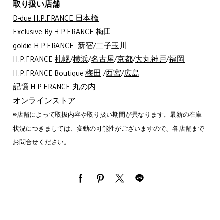
取り扱い店舗
D-due H.P.FRANCE 日本橋
Exclusive By H.P.FRANCE 梅田
goldie H.P.FRANCE
新宿
/
二子玉川
H.P.FRANCE
札幌
/
横浜
/
名古屋
/
京都
/
大丸神戸
/
福岡
H.P.FRANCE Boutique
梅田
/
西宮
/
広島
記憶 H.P.FRANCE 丸の内
オンラインストア
※店舗によって取扱内容や取り扱い期間が異なります。最新の在庫
状況につきましては、変動の可能性がございますので、各店舗まで
お問合せください。