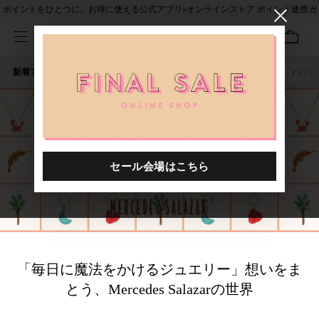
ポイントをひとつに。お得に使える公式アプリ×オンラインストア ポイント連携ガ
イド
新着アイテム
人気ワード
セール
40th限定
ピアス
バッグ
「毎日に魔法をかけるジュエリー」想いをま
とう、Mercedes Salazarの世界