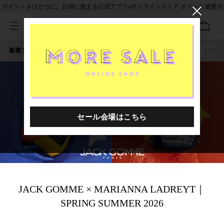
ポイントをひとつに。お得に使える公式アプリ×オンラインストア ポイント連携ガ
イド
新着アイテム
人気ワード
セール
40th限定
バッグ
irodori
JACK GOMME × MARIANNA LADREYT｜
SPRING SUMMER 2026