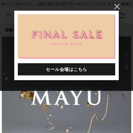
ポイントをひとつに。お得に使える公式アプリ×オンラインストア ポイント連携ガ
イド
新着アイテム
人気ワード
セール
40th限定
ピアス
バッグ