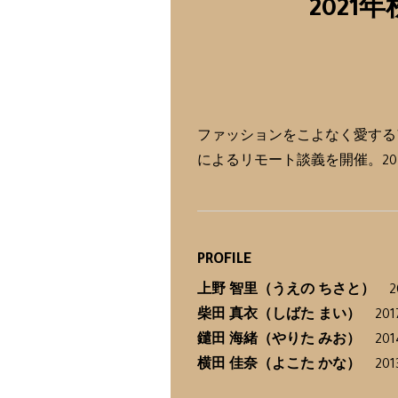
2021年
ファッションをこよなく愛する
によるリモート談義を開催。2
PROFILE
上野 智里（うえの ちさと）
2
柴田 真衣（しばた まい）
201
鑓田 海緒（やりた みお）
20
横田 佳奈（よこた かな）
201