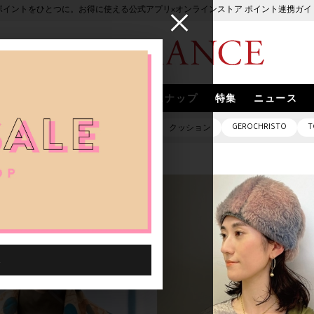
ポイントをひとつに。お得に使える公式アプリ×オンラインストア ポイント連携ガイ
ブランド
取扱いブランド
スナップ
特集
ニュース
GEROCHRISTO
T
ピアス
バッグ
ネックレス
クッション
STAFF ファッション談義「私たちの今の気分」