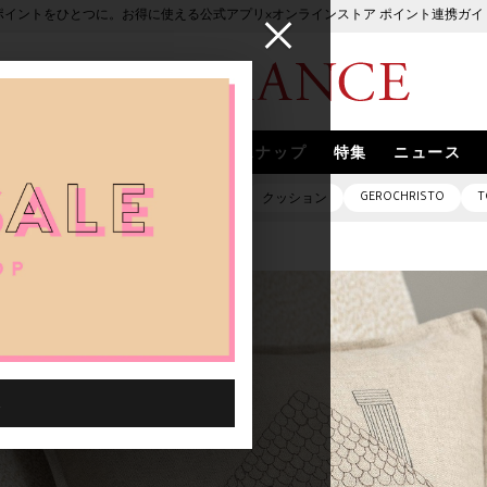
ポイントをひとつに。お得に使える公式アプリ×オンラインストア ポイント連携ガイ
ブランド
取扱いブランド
スナップ
特集
ニュース
GEROCHRISTO
T
ピアス
バッグ
ネックレス
クッション
 all your loves!