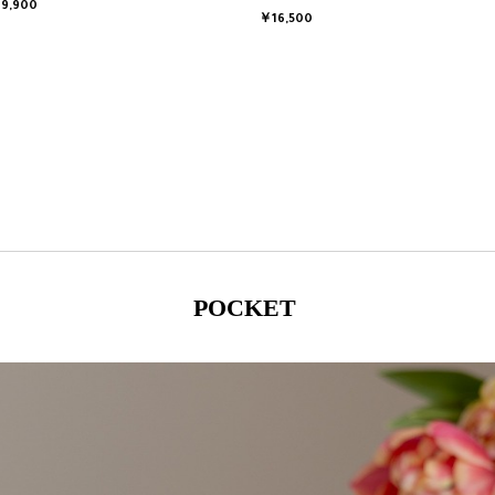
9,900
￥16,500
POCKET