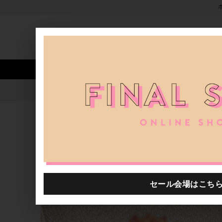
新着アイテム
商品カテゴリ
ストア
人気ワード
セール
40th限定
Coral & Tusk Share the love with
H.P.FRANCE公式サイト
特集一覧