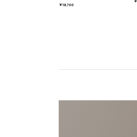
￥
￥18,700