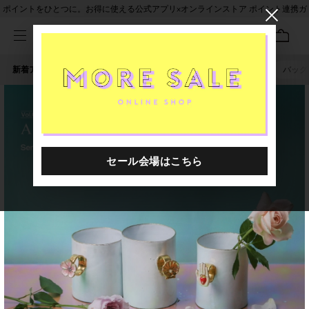
ポイントをひとつに。お得に使える公式アプリ×オンラインストア ポイント連携ガ
イド
新着アイテム
人気ワード
セール
40th限定
ピアス
バッグ