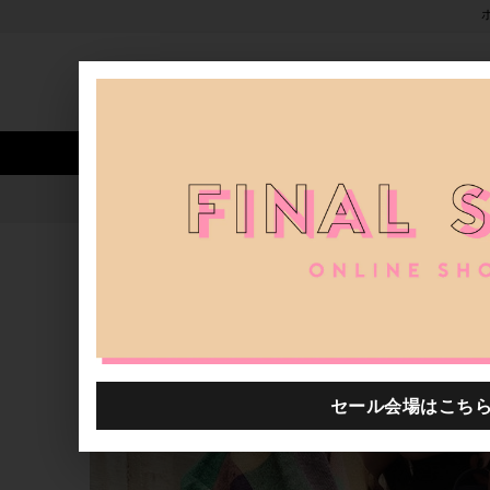
新着アイテム
商品カテゴリ
ストア
人気ワード
セール
40th限定
JACQUES LE CORRE - Metallic -
H.P.FRANCE公式サイト
特集一覧