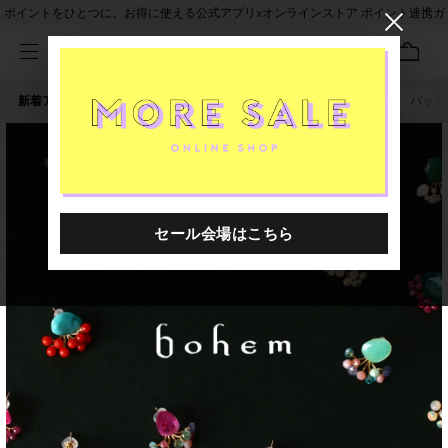
ポイントをひとつに。お得に使える公式アプリ×オンラインストア ポイント連携ガ
イド
新着アイテム
人気ワード
セール
40th限定
ピアス
バッグ