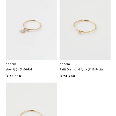
bohem
bohem
shellリング 66-R-1
Petit Diamond リング 18-R-dia
￥28,600
￥24,200