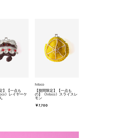
hitoco
定】【一点も
【期間限定】【一点も
toco》レイヤーケ
の】《hitoco》スライスレ
ん
モン
￥7,700