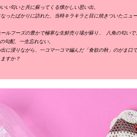
のいい匂いと共に蘇ってくる懐かしい思い出。
になったばかりに訪れた、
当時キラキラと目に焼きついたニュ
ホールフーズの豊かで極寒な生鮮売り場が蘇り… 八角の匂いで
坂の勾配、一生忘れない。
い出に浸りながら、
一コマ一コマ編んだ「食欲の秋」のがま口
りますか？