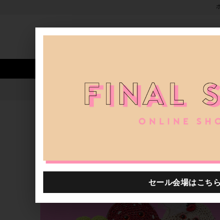
新着アイテム
商品カテゴリ
ストア
人気ワード
セール
40th限定
hitoco -食欲の秋-｜rooms SHOP
H.P.FRANCE公式サイト
特集一覧