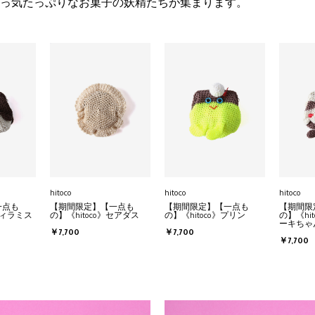
っ気たっぷりなお菓子の妖精たちが集まります。
hitoco
hitoco
hitoco
一点も
【期間限定】【一点も
【期間限定】【一点も
【期間限
ティラミス
の】《hitoco》セアダス
の】《hitoco》プリン
の】《hi
ーキちゃ
￥7,700
￥7,700
￥7,700