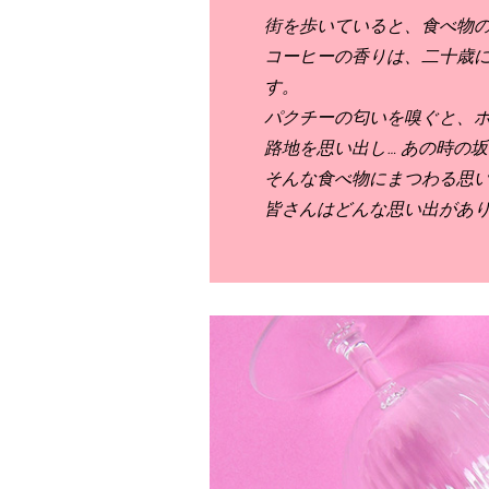
街を歩いていると、
食べ物
コーヒーの香りは、二十歳
す
。
パクチーの匂いを嗅ぐと、
路地を思い出し… あの時の
そんな食べ物にまつわる思
皆さんはどんな思い出があ