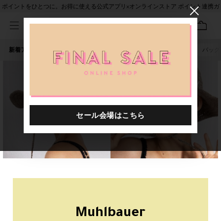
ポイントをひとつに。お得に使える公式アプリ×オンラインストア ポイント連携ガ
イド
新着アイテム
人気ワード
セール
40th限定
ピアス
バッグ
Muhlbauer