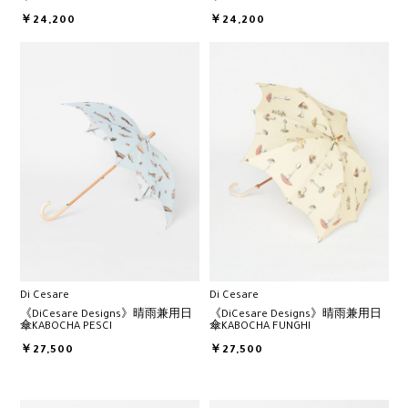
￥24,200
￥24,200
Di Cesare
Di Cesare
《DiCesare Designs》晴雨兼用日
《DiCesare Designs》晴雨兼用日
傘KABOCHA PESCI
傘KABOCHA FUNGHI
￥27,500
￥27,500