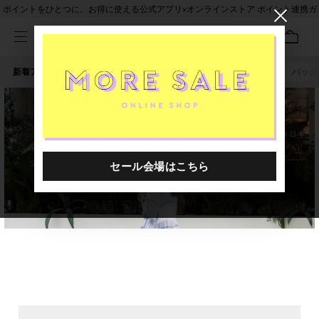
ポイントをひとつに。お得に使える公式アプリ×オンラインストア ポイント連携ガ
イド
新着アイテム
人気ワード
セール
40th限定
ピアス
バッグ