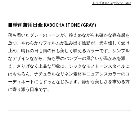
トップス:D-due
/
パンツ:D-due
■晴雨兼用日傘 KABOCHA 1TONE
(GRAY)
落ち着いたグレーのトーンが、控えめながらも確かな存在感を
放つ。やわらかなフォルムが生み出す陰影が、光を優しく受け
止め、晴れの日も雨の日も美しく映えるカラーです。シンプル
なデザインながら、持ち手のバンブーの風合いが温かみを添
え、さりげなく上品な印象に。シックなモノトーンスタイルに
はもちろん、ナチュラルなリネン素材やニュアンスカラーのコ
ーディネートにもすっとなじみます。静かな美しさを求める方
に寄り添う日傘です。