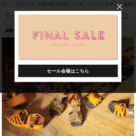
ポイントをひとつに。お得に使える公式アプリ×オンラインストア ポイント連携ガ
イド
新着アイテム
人気ワード
セール
40th限定
ピアス
バッグ