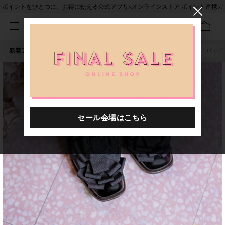
ポイントをひとつに。お得に使える公式アプリ×オンラインストア ポイント連携ガ
イド
新着アイテム
人気ワード
セール
40th限定
ピアス
バッグ