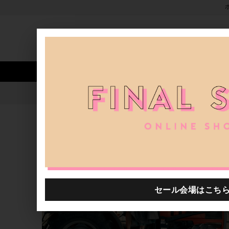
新着アイテム
商品カテゴリ
ストア
人気ワード
セール
40th限定
D-due Moon24SS vol.2
H.P.FRANCE公式サイト
特集一覧