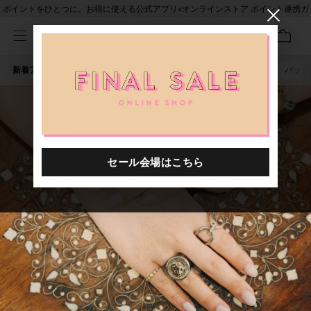
ポイントをひとつに。お得に使える公式アプリ×オンラインストア ポイント連携ガ
イド
新着アイテム
人気ワード
セール
40th限定
ピアス
バッグ