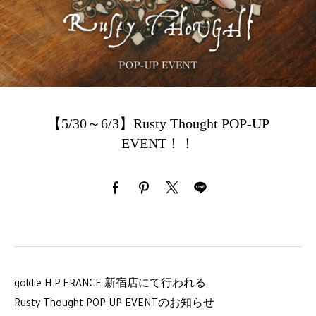
【5/30～6/3】Rusty Thought POP-UP
EVENT！！
goldie H.P.FRANCE 新宿店にて行われる
Rusty Thought POP-UP EVENTのお知らせ