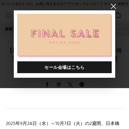
ポイントをひとつに。お得に使える公式アプリ×オンラインストア ポイント連携ガ
イド
新着アイテム
人気ワード
セール
40th限定
ピアス
バッグ
【La vie en France フランスの暮らし】日本橋
三越本店で“フランス好き！”が集う2週間
9/24～10/7
2025年9月24日（水）～10月7日（火）の2週間、日本橋